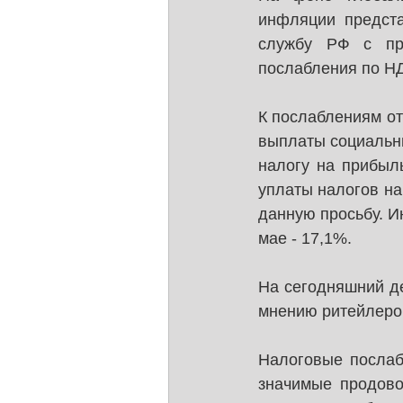
инфляции предста
службу РФ с про
послабления по НД
К послаблениям от
выплаты социальны
налогу на прибыль
уплаты налогов на
данную просьбу. И
мае - 17,1%.
На сегодняшний д
мнению ритейлеров
Налоговые послаб
значимые продово