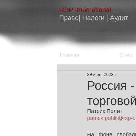
RSP
International
Право| Налоги | Аудит
Главная
О нас
29 июн. 2022 г.
Россия 
торговой
Патрик Полит
patrick.pohlit@rsp-i
На фоне глобаль