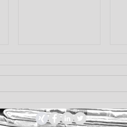
Россия - Разъяснения для
Рос
О
«недружественных» ООО
сли
поч