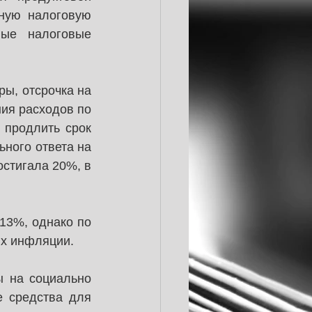
ную налоговую 
ые налоговые 
ы, отсрочка на 
ия расходов по 
продлить срок 
ного ответа на 
стигала 20%, в 
3%, однако по 
ях инфляции.
 на социально 
 средства для 