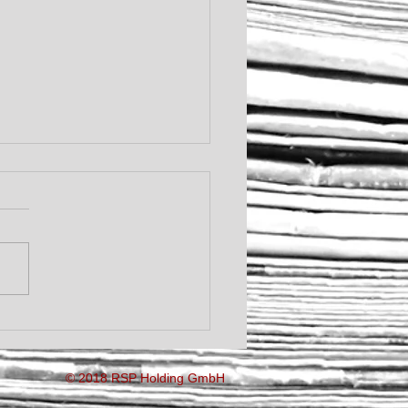
сия - Увольнение за
в данных на личную
ту законно
© 2018 RSP Holding GmbH