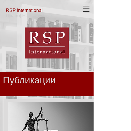
RSP
International
Право| Налоги | Аудит
Публикации