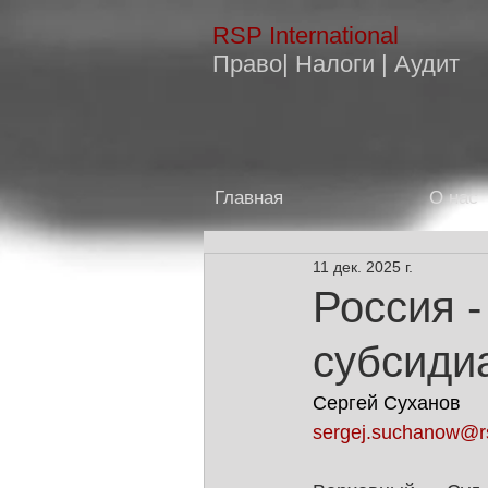
RSP
International
Право| Налоги | Аудит
Главная
О нас
11 дек. 2025 г.
Россия 
субсиди
Сергей Суханов
sergej.suchanow@r