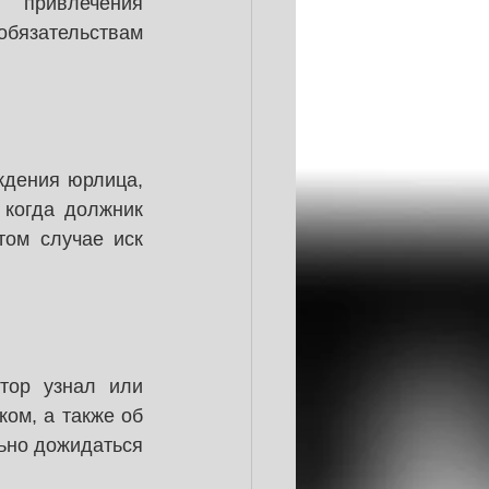
привлечения 
язательствам 
дения юрлица, 
когда должник 
ом случае иск 
тор узнал или 
м, а также об 
ьно дожидаться 