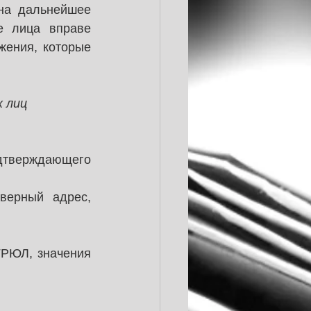
на дальнейшее 
 лица вправе 
жения, которые 
х лиц
тверждающего 
ерный адрес, 
РЮЛ, значения 