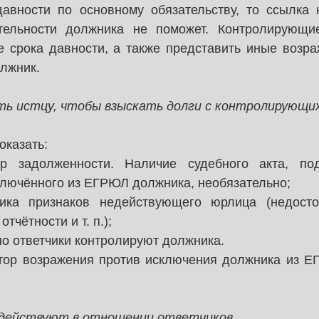
давности по основному обязательству, то ссылка 
тельности должника не поможет. Контролирующие
е срока давности, а также представить иные возра
олжник.
ть истцу, чтобы взыскать долги с контролирующи
оказать:
р задолженности. Наличие судебного акта, под
ключённого из ЕГРЮЛ должника, необязательно;
ика признаков недействующего юрлица (недостов
тчётности и т. п.);
нно ответчики контролируют должника.
тор возражения против исключения должника из ЕГ
 действуют в отношении ответчиков