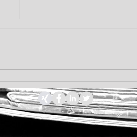
Russland - Änderungen bei
Russ
kapitalintensiven Investitionen
Steu
Unt