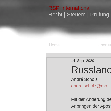
RSP
International
Recht | Steuern | Prüfung
Home
Über u
14. Sept. 2020
Russland
André Scholz
andre.scholz@rsp.i
Mit der Änderung d
Anbringen der Apost