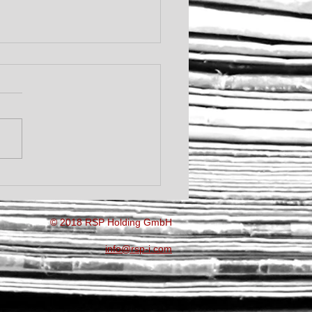
land -
ererleichterungen für IT-
ernehmen
© 2018 RSP Holding GmbH
info@rsp-i.com