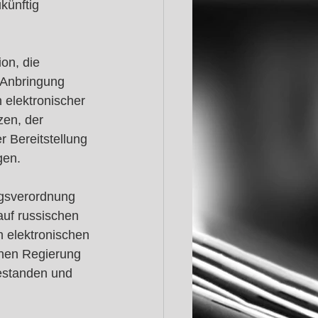
künftig 
on, die 
r Anbringung 
 elektronischer 
en, der 
 Bereitstellung 
gen.
ngsverordnung 
auf russischen 
 elektronischen 
chen Regierung 
bestanden und 