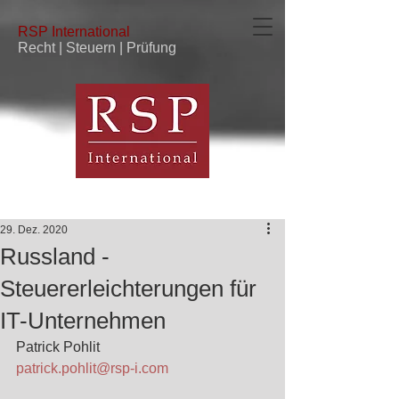
RSP
International
Recht | Steuern | Prüfung
29. Dez. 2020
Russland -
Steuererleichterungen für
IT-Unternehmen
Patrick Pohlit
patrick.pohlit@rsp-i.com