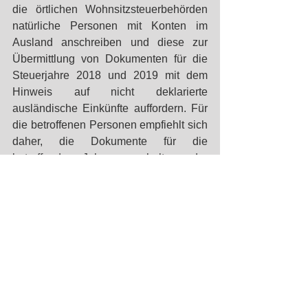
die örtlichen Wohnsitzsteuerbehörden 
natürliche Personen mit Konten im 
Ausland anschreiben und diese zur 
Übermittlung von Dokumenten für die 
Steuerjahre 2018 und 2019 mit dem 
Hinweis auf nicht deklarierte 
ausländische Einkünfte auffordern. Für 
die betroffenen Personen empfiehlt sich 
daher, die Dokumente für die 
betreffenden Jahre vorzuhalten oder 
diese ggf. kurzfristig zu besorgen, da 
die bußgeldbewehrte Vorlagefrist nur 10 
Werktage beträgt. 
#Russia
#Tax