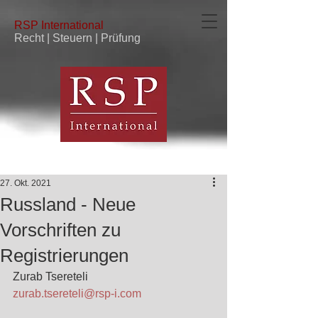
RSP
International
Recht | Steuern | Prüfung
27. Okt. 2021
Russland - Neue
Vorschriften zu
Registrierungen
Zurab Tsereteli
zurab.tsereteli@rsp-i.com